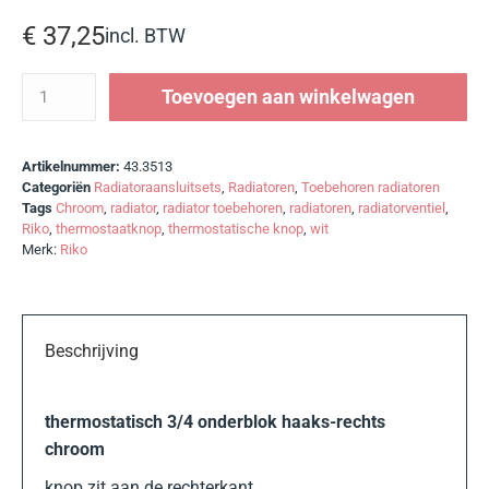
€
37,25
incl. BTW
Toevoegen aan winkelwagen
Artikelnummer:
43.3513
Categoriën
Radiatoraansluitsets
,
Radiatoren
,
Toebehoren radiatoren
Tags
Chroom
,
radiator
,
radiator toebehoren
,
radiatoren
,
radiatorventiel
,
Riko
,
thermostaatknop
,
thermostatische knop
,
wit
Merk:
Riko
Beschrijving
thermostatisch 3/4 onderblok haaks-rechts
chroom
knop zit aan de rechterkant