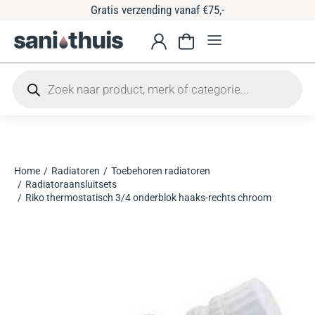
 verzending vanaf €75,-
Tijdelijke 1
Home
Radiatoren
Toebehoren radiatoren
Je bent hier:
Radiatoraansluitsets
Riko thermostatisch 3/4 onderblok haaks-rechts chroom