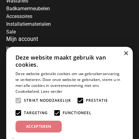
Wastafels
Badkamermeubelen
Accessoires
Installatiematerialen
Sale
Mijn account
Registreren
×
Deze website maakt gebruik van
Mijn bestellingen
Informatie
cookies.
Over ons
Deze website gebruikt cookies om uw gebruikerservaring
te verbeteren. Door onze website te gebruiken, stemt u in
Algemene voorwaarden
met alle cookies in overeenstemming met ons
Disclaimer
Cookiebeleid.
Lees verder
Privacy Policy
STRIKT NOODZAKELIJK
PRESTATIE
Betaalmethoden
Retourneren
TARGETING
FUNCTIONEEL
Klantenservice
ACCEPTEREN
Offerte aanvragen
Garantiebepalingen