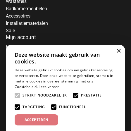
Wastafels
Badkamermeubelen
Accessoires
Installatiematerialen
Sale
Mijn account
Registreren
×
Deze website maakt gebruik van
Mijn bestellingen
Informatie
cookies.
Over ons
Deze website gebruikt cookies om uw gebruikerservaring
te verbeteren. Door onze website te gebruiken, stemt u in
Algemene voorwaarden
met alle cookies in overeenstemming met ons
Disclaimer
Cookiebeleid.
Lees verder
Privacy Policy
STRIKT NOODZAKELIJK
PRESTATIE
Betaalmethoden
Retourneren
TARGETING
FUNCTIONEEL
Klantenservice
ACCEPTEREN
Offerte aanvragen
Garantiebepalingen