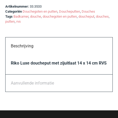
Artikelnummer:
33.3533
Categoriën
Douchegoten en putten
,
Doucheputten
,
Douches
Tags
Badkamer
,
douche
,
douchegoten en putten
,
doucheput
,
douches
,
putten
,
rvs
Beschrijving
Riko Luxe doucheput met zijuitlaat 14 x 14 cm RVS
Aanvullende informatie