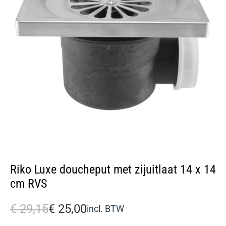
Riko Luxe doucheput met zijuitlaat 14 x 14
cm RVS
€
29,15
€
25,00
incl. BTW