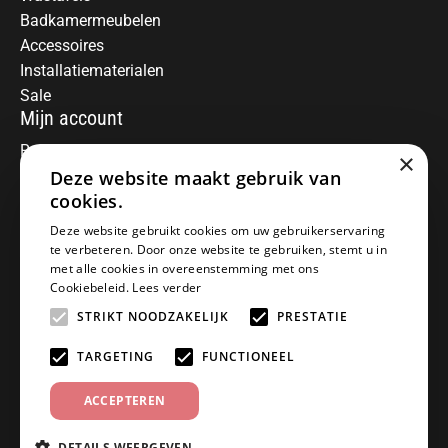
Badkamermeubelen
Accessoires
Installatiematerialen
Sale
Mijn account
Registreren
×
Deze website maakt gebruik van
Mijn bestellingen
Informatie
cookies.
Over ons
Deze website gebruikt cookies om uw gebruikerservaring
te verbeteren. Door onze website te gebruiken, stemt u in
Algemene voorwaarden
met alle cookies in overeenstemming met ons
Disclaimer
Cookiebeleid.
Lees verder
Privacy Policy
STRIKT NOODZAKELIJK
PRESTATIE
Betaalmethoden
Retourneren
TARGETING
FUNCTIONEEL
Klantenservice
ACCEPTEREN
Offerte aanvragen
Garantiebepalingen
DETAILS WEERGEVEN