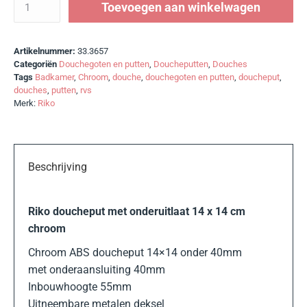
Toevoegen aan winkelwagen
Artikelnummer:
33.3657
Categoriën
Douchegoten en putten
,
Doucheputten
,
Douches
Tags
Badkamer
,
Chroom
,
douche
,
douchegoten en putten
,
doucheput
,
douches
,
putten
,
rvs
Merk:
Riko
Beschrijving
Riko doucheput met onderuitlaat 14 x 14 cm
chroom
Chroom ABS doucheput 14×14 onder 40mm
met onderaansluiting 40mm
Inbouwhoogte 55mm
Uitneembare metalen deksel