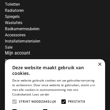
Toiletten
Radiatoren
Spiegels
Wastafels
Badkamermeubelen
Accessoires
Installatiematerialen
Sale
Mijn account
Registreren
×
Deze website maakt gebruik van
Mijn bestellingen
Informatie
cookies.
Over ons
Deze website gebruikt cookies om uw gebruikerservaring
te verbeteren. Door onze website te gebruiken, stemt u in
Algemene voorwaarden
met alle cookies in overeenstemming met ons
Disclaimer
Cookiebeleid.
Lees verder
Privacy Policy
STRIKT NOODZAKELIJK
PRESTATIE
Betaalmethoden