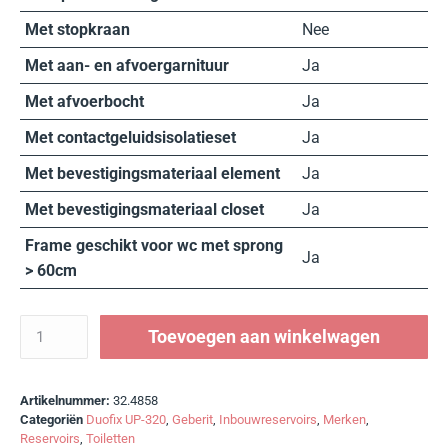
Met stopkraan
Nee
Met aan- en afvoergarnituur
Ja
Met afvoerbocht
Ja
Met contactgeluidsisolatieset
Ja
Met bevestigingsmateriaal element
Ja
Met bevestigingsmateriaal closet
Ja
Frame geschikt voor wc met sprong
Ja
> 60cm
Toevoegen aan winkelwagen
Artikelnummer:
32.4858
Categoriën
Duofix UP-320
,
Geberit
,
Inbouwreservoirs
,
Merken
,
Reservoirs
,
Toiletten