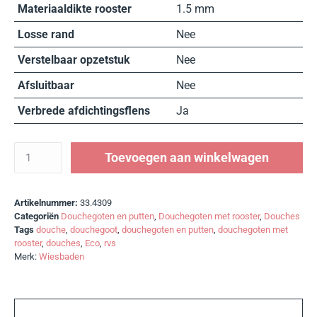
Materiaaldikte rooster
1.5 mm
Losse rand
Nee
Verstelbaar opzetstuk
Nee
Afsluitbaar
Nee
Verbrede afdichtingsflens
Ja
Toevoegen aan winkelwagen
Artikelnummer:
33.4309
Categoriën
Douchegoten en putten
,
Douchegoten met rooster
,
Douches
Tags
douche
,
douchegoot
,
douchegoten en putten
,
douchegoten met
rooster
,
douches
,
Eco
,
rvs
Merk:
Wiesbaden