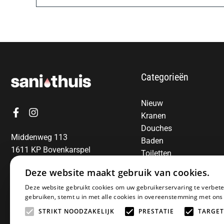
Categorieën
Nieuw
Kranen
Douches
Middenweg 113
Baden
1611 KP Bovenkarspel
Toiletten
06-13850797
Radiatoren
Deze website maakt gebruik van cookies.
Spiegels
E-mail:
info@sanithuis.nl
Deze website gebruikt cookies om uw gebruikerservaring te verbete
Wastafels
gebruiken, stemt u in met alle cookies in overeenstemming met ons
Badkamermeubelen
STRIKT NOODZAKELIJK
PRESTATIE
TARGET
Accessoires