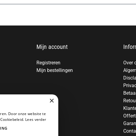
Mijn account
Infor
Registreren
Over 
Mijn bestellingen
Algem
Discl
Priva
Betaa
×
Retou
Klant
ren. Door onze website te
Offer
 Cookiebeleid.
Lees verder
Garan
ING
Conta