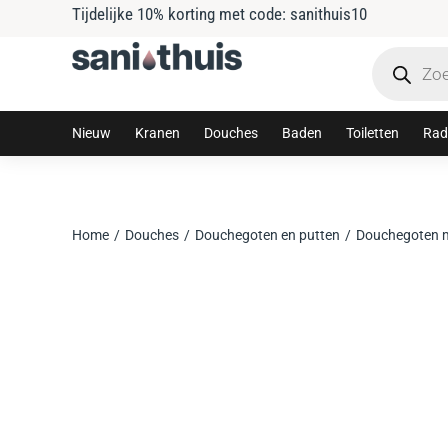
Tijdelijke 10% korting met code: sanithuis10
Nieuw
Kranen
Douches
Baden
Toiletten
Rad
Home
Douches
Douchegoten en putten
Douchegoten m
Je bent hier: