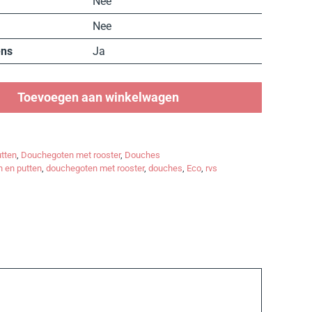
Nee
Nee
ens
Ja
Toevoegen aan winkelwagen
tten
,
Douchegoten met rooster
,
Douches
 en putten
,
douchegoten met rooster
,
douches
,
Eco
,
rvs