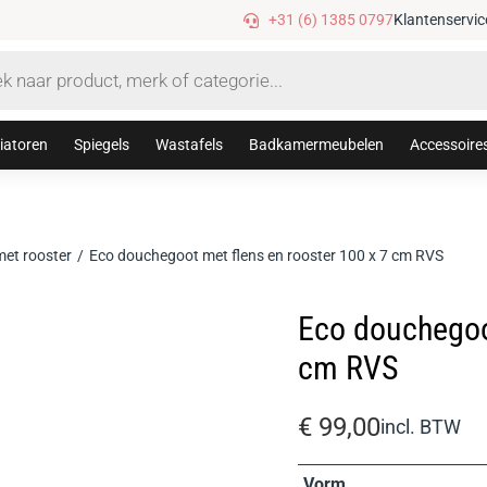
Gratis verzending vanaf €75,-
+31 (6) 1385 0797
Klantenservic
iatoren
Spiegels
Wastafels
Badkamermeubelen
Accessoire
et rooster
Eco douchegoot met flens en rooster 100 x 7 cm RVS
Eco douchegoot
cm RVS
€
99,00
incl. BTW
Vorm