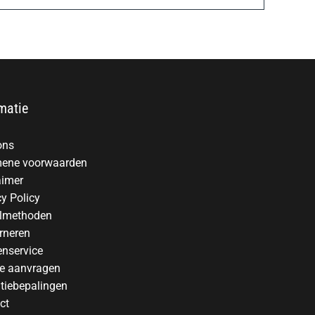
matie
ons
ene voorwaarden
aimer
cy Policy
lmethoden
rneren
enservice
te aanvragen
tiebepalingen
ct