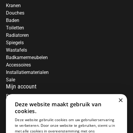
Kranen
Douches
Baden
Toiletten
Radiatoren
Spiegels
Wastafels
Badkamermeubelen
Accessoires
Installatiematerialen
Sale
Mijn account
Registreren
×
Deze website maakt gebruik van
Mijn bestellingen
Informatie
cookies.
Over ons
Deze website gebruikt cookies om uw gebruikerservaring
te verbeteren. Door onze website te gebruiken, stemt u in
Algemene voorwaarden
met alle cookies in overeenstemming met ons