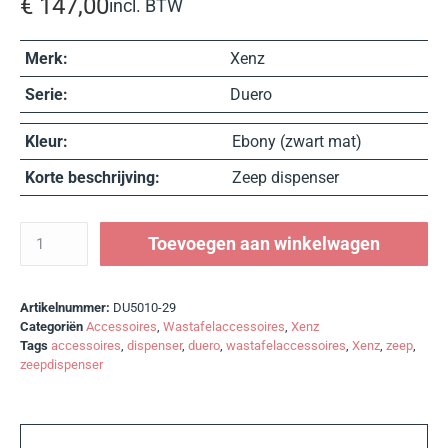
€
147,00
incl. BTW
Merk:
Xenz
Serie:
Duero
Kleur:
Ebony (zwart mat)
Korte beschrijving:
Zeep dispenser
Toevoegen aan winkelwagen
Artikelnummer:
DU5010-29
Categoriën
Accessoires
,
Wastafelaccessoires
,
Xenz
Tags
accessoires
,
dispenser
,
duero
,
wastafelaccessoires
,
Xenz
,
zeep
,
zeepdispenser