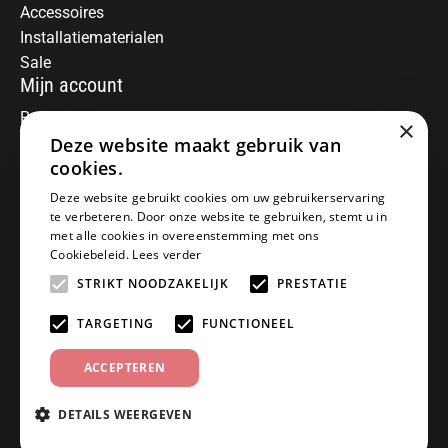
Accessoires
Installatiematerialen
Sale
Mijn account
Registreren
×
Deze website maakt gebruik van
Mijn bestellingen
Informatie
cookies.
Over ons
Deze website gebruikt cookies om uw gebruikerservaring
te verbeteren. Door onze website te gebruiken, stemt u in
Algemene voorwaarden
met alle cookies in overeenstemming met ons
Disclaimer
Cookiebeleid.
Lees verder
Privacy Policy
STRIKT NOODZAKELIJK
PRESTATIE
Betaalmethoden
Retourneren
TARGETING
FUNCTIONEEL
Klantenservice
ACCEPTEREN
Offerte aanvragen
Garantiebepalingen
DETAILS WEERGEVEN
Contact