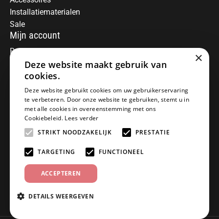
Installatiematerialen
Sale
Mijn account
Registreren
×
Deze website maakt gebruik van
Mijn bestellingen
Informatie
cookies.
Over ons
Deze website gebruikt cookies om uw gebruikerservaring
te verbeteren. Door onze website te gebruiken, stemt u in
Algemene voorwaarden
met alle cookies in overeenstemming met ons
Disclaimer
Cookiebeleid.
Lees verder
Privacy Policy
STRIKT NOODZAKELIJK
PRESTATIE
Betaalmethoden
Retourneren
TARGETING
FUNCTIONEEL
Klantenservice
ACCEPTEREN
Offerte aanvragen
Garantiebepalingen
DETAILS WEERGEVEN
Contact