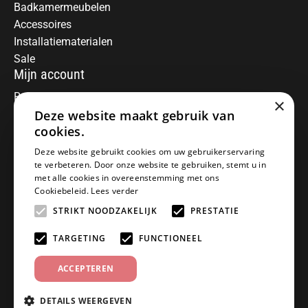
Badkamermeubelen
Accessoires
Installatiematerialen
Sale
Mijn account
Registreren
×
Deze website maakt gebruik van
Mijn bestellingen
Informatie
cookies.
Over ons
Deze website gebruikt cookies om uw gebruikerservaring
te verbeteren. Door onze website te gebruiken, stemt u in
Algemene voorwaarden
met alle cookies in overeenstemming met ons
Disclaimer
Cookiebeleid.
Lees verder
Privacy Policy
STRIKT NOODZAKELIJK
PRESTATIE
Betaalmethoden
Retourneren
TARGETING
FUNCTIONEEL
Klantenservice
ACCEPTEREN
Offerte aanvragen
Garantiebepalingen
DETAILS WEERGEVEN
Contact