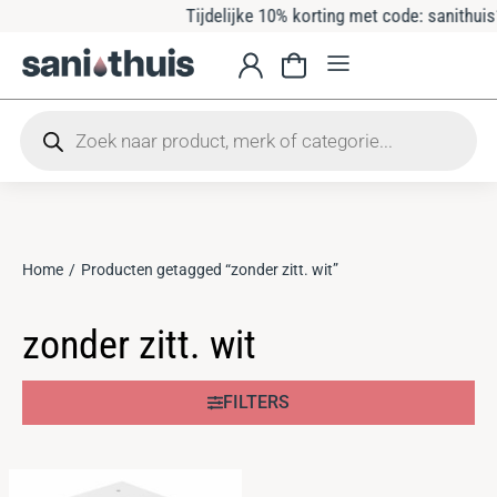
Tijdelijke 10% korting met code: sanithuis10
Home
Producten getagged “zonder zitt. wit”
Je bent hier:
zonder zitt. wit
FILTERS