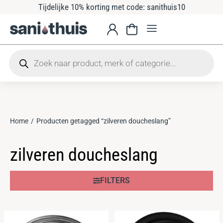
Tijdelijke 10% korting met code: sanithuis10
Home
Producten getagged “zilveren doucheslang”
Je bent hier:
zilveren doucheslang
FILTERS