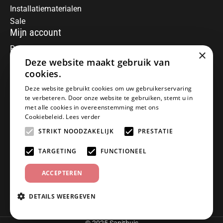
Installatiematerialen
Sale
Mijn account
Registreren
×
Deze website maakt gebruik van
Mijn bestellingen
Informatie
cookies.
Over ons
Deze website gebruikt cookies om uw gebruikerservaring
te verbeteren. Door onze website te gebruiken, stemt u in
Algemene voorwaarden
met alle cookies in overeenstemming met ons
Disclaimer
Cookiebeleid.
Lees verder
Privacy Policy
STRIKT NOODZAKELIJK
PRESTATIE
Betaalmethoden
Retourneren
TARGETING
FUNCTIONEEL
Klantenservice
ACCEPTEREN
Offerte aanvragen
Garantiebepalingen
DETAILS WEERGEVEN
Contact