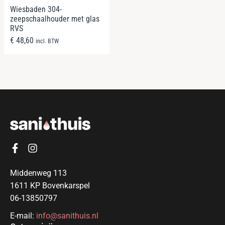
Wiesbaden 304-
zeepschaalhouder met glas
RVS
€
48,60
incl. BTW
Middenweg 113
1611 KP Bovenkarspel
06-13850797
E-mail:
info@sanithuis.nl