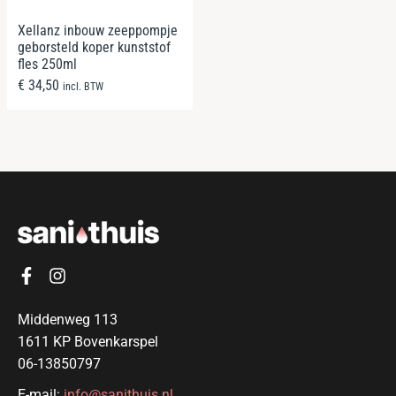
Xellanz inbouw zeeppompje
geborsteld koper kunststof
fles 250ml
€
34,50
incl. BTW
Middenweg 113
1611 KP Bovenkarspel
06-13850797
E-mail:
info@sanithuis.nl