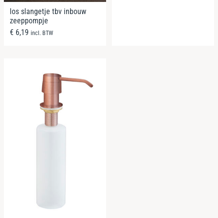
los slangetje tbv inbouw
zeeppompje
€
6,19
incl. BTW