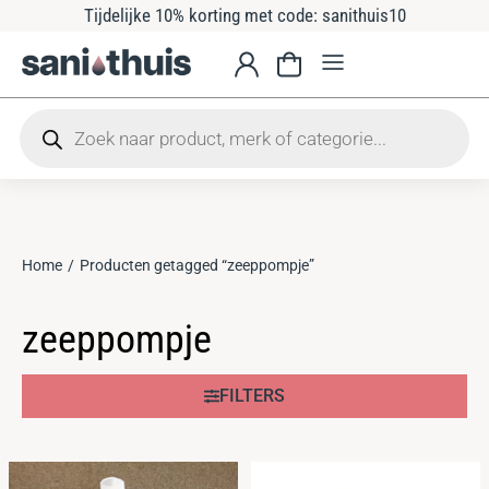
Tijdelijke 10% korting met code: sanithuis10
Home
Producten getagged “zeeppompje”
Je bent hier:
zeeppompje
FILTERS