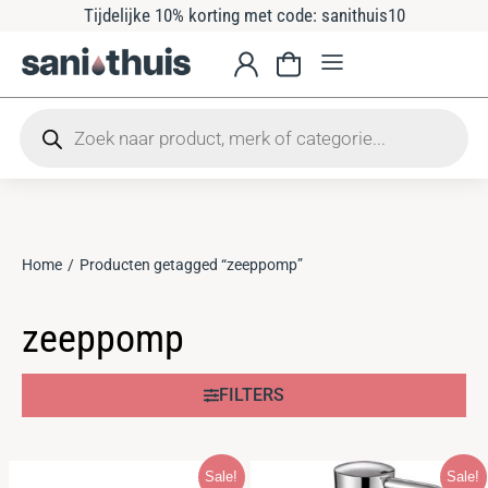
Tijdelijke 10% korting met code: sanithuis10
Home
Producten getagged “zeeppomp”
Je bent hier:
zeeppomp
FILTERS
Sale!
Sale!