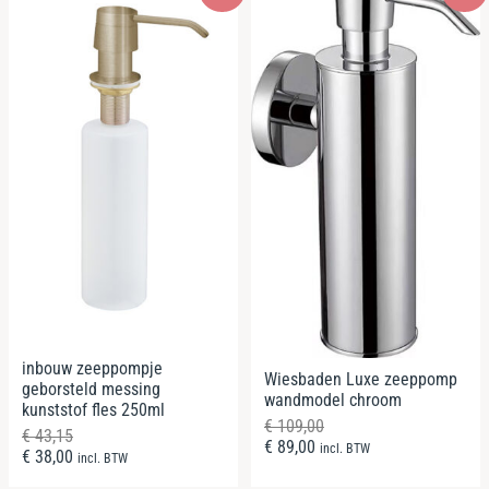
inbouw zeeppompje
Wiesbaden Luxe zeeppomp
geborsteld messing
wandmodel chroom
kunststof fles 250ml
€
109,00
€
43,15
€
89,00
incl. BTW
€
38,00
incl. BTW