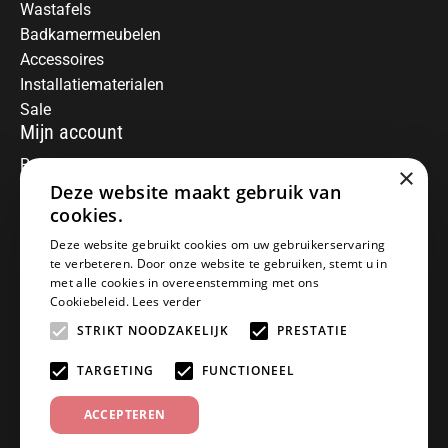
Wastafels
Badkamermeubelen
Accessoires
Installatiematerialen
Sale
Mijn account
Registreren
×
Mijn bestellingen
Deze website maakt gebruik van
Informatie
cookies.
Over ons
Deze website gebruikt cookies om uw gebruikerservaring
te verbeteren. Door onze website te gebruiken, stemt u in
Algemene voorwaarden
met alle cookies in overeenstemming met ons
Disclaimer
Cookiebeleid.
Lees verder
Privacy Policy
STRIKT NOODZAKELIJK
PRESTATIE
Betaalmethoden
Retourneren
TARGETING
FUNCTIONEEL
Klantenservice
ACCEPTEREN
Offerte aanvragen
Garantiebepalingen