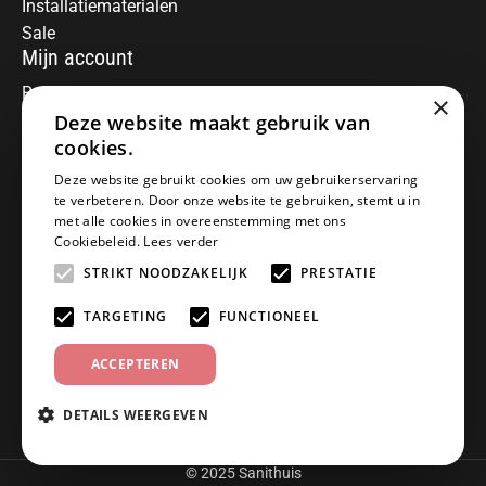
Installatiematerialen
Sale
Mijn account
Registreren
×
Deze website maakt gebruik van
Mijn bestellingen
Informatie
cookies.
Over ons
Deze website gebruikt cookies om uw gebruikerservaring
te verbeteren. Door onze website te gebruiken, stemt u in
Algemene voorwaarden
met alle cookies in overeenstemming met ons
Disclaimer
Cookiebeleid.
Lees verder
Privacy Policy
STRIKT NOODZAKELIJK
PRESTATIE
Betaalmethoden
Retourneren
TARGETING
FUNCTIONEEL
Klantenservice
ACCEPTEREN
Offerte aanvragen
Garantiebepalingen
DETAILS WEERGEVEN
Contact
© 2025 Sanithuis