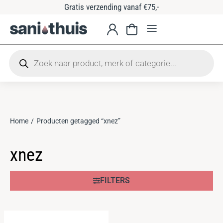
Gratis verzending vanaf €75,-
Home
Producten getagged “xnez”
Je bent hier:
xnez
FILTERS