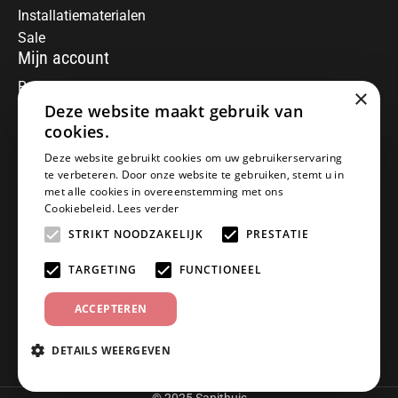
Installatiematerialen
Sale
Mijn account
Registreren
×
Deze website maakt gebruik van
Mijn bestellingen
Informatie
cookies.
Over ons
Deze website gebruikt cookies om uw gebruikerservaring
te verbeteren. Door onze website te gebruiken, stemt u in
Algemene voorwaarden
met alle cookies in overeenstemming met ons
Disclaimer
Cookiebeleid.
Lees verder
Privacy Policy
STRIKT NOODZAKELIJK
PRESTATIE
Betaalmethoden
Retourneren
TARGETING
FUNCTIONEEL
Klantenservice
ACCEPTEREN
Offerte aanvragen
Garantiebepalingen
DETAILS WEERGEVEN
Contact