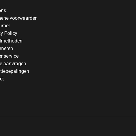
ons
ene voorwaarden
aimer
cy Policy
lmethoden
rneren
enservice
te aanvragen
tiebepalingen
ct