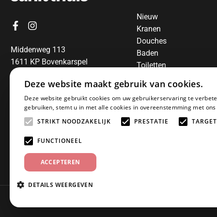
Nieuw
Kranen
Douches
Middenweg 113
Baden
1611 KP Bovenkarspel
Toiletten
06-13850797
Radiatoren
Deze website maakt gebruik van cookies.
Spiegels
E-mail:
info@sanithuis.nl
Deze website gebruikt cookies om uw gebruikerservaring te verbete
Wastafels
gebruiken, stemt u in met alle cookies in overeenstemming met ons
Badkamermeubelen
STRIKT NOODZAKELIJK
PRESTATIE
TARGET
Accessoires
Installatiematerialen
FUNCTIONEEL
Sale
ACCEPTEREN
DETAILS WEERGEVEN
© 2025 Sanithuis