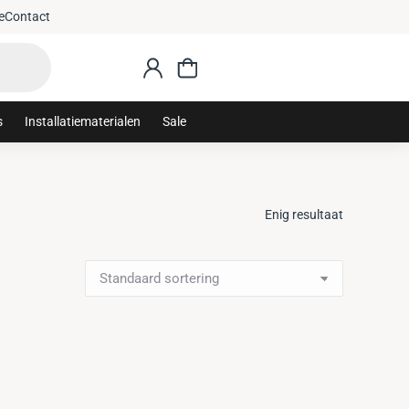
e
Contact
s
Installatiematerialen
Sale
Enig resultaat