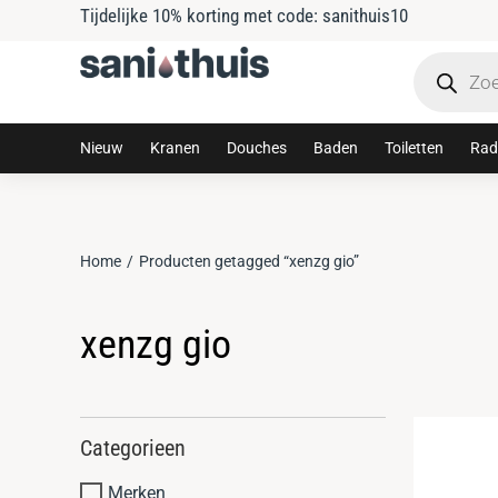
Tijdelijke 10% korting met code: sanithuis10
Nieuw
Kranen
Douches
Baden
Toiletten
Rad
Home
Producten getagged “xenzg gio”
Je bent hier:
xenzg gio
Categorieen
Merken