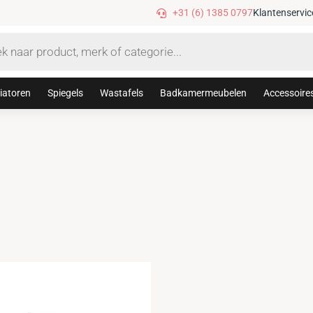
Gratis verzending vanaf €75,-
+31 (6) 1385 0797
Klantenservic
iatoren
Spiegels
Wastafels
Badkamermeubelen
Accessoire