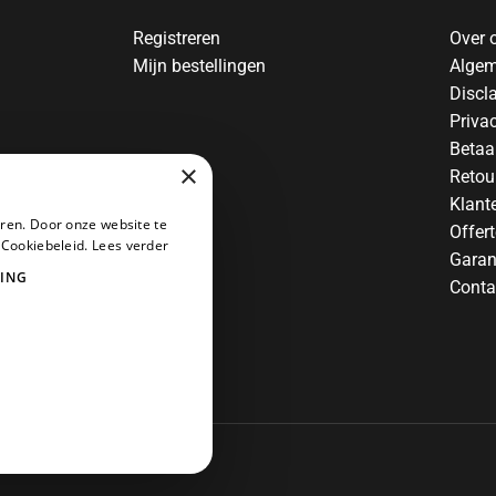
Registreren
Over 
Mijn bestellingen
Algem
Discl
Priva
Betaa
×
Retou
Klant
ren. Door onze website te
Offer
 Cookiebeleid.
Lees verder
Garan
ING
Conta