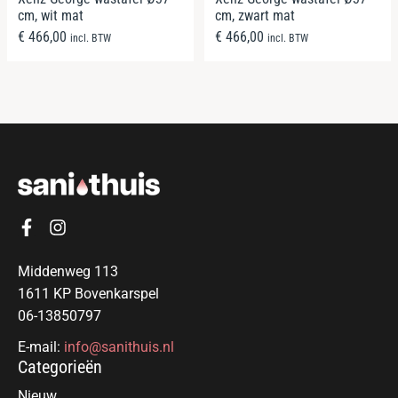
cm, wit mat
cm, zwart mat
€
466,00
€
466,00
incl. BTW
incl. BTW
Middenweg 113
1611 KP Bovenkarspel
06-13850797
E-mail:
info@sanithuis.nl
Categorieën
Nieuw