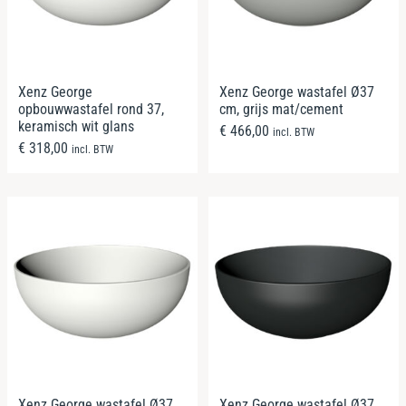
Xenz George
Xenz George wastafel Ø37
opbouwwastafel rond 37,
cm, grijs mat/cement
keramisch wit glans
€
466,00
incl. BTW
€
318,00
incl. BTW
Xenz George wastafel Ø37
Xenz George wastafel Ø37