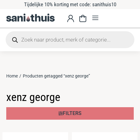
Tijdelijke 10% korting met code: sanithuis10
Home
Producten getagged “xenz george”
Je bent hier:
xenz george
FILTERS