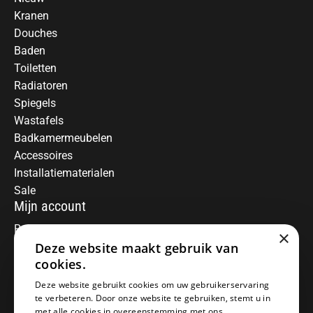
Kranen
Douches
Baden
Toiletten
Radiatoren
Spiegels
Wastafels
Badkamermeubelen
Accessoires
Installatiematerialen
Sale
Mijn account
Registreren
×
Deze website maakt gebruik van
Mijn bestellingen
Informatie
cookies.
Over ons
Deze website gebruikt cookies om uw gebruikerservaring
te verbeteren. Door onze website te gebruiken, stemt u in
Algemene voorwaarden
met alle cookies in overeenstemming met ons