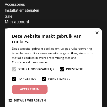
Accessoires
Installatiematerialen
Sale
Mijn account
Registreren
×
Deze website maakt gebruik van
Mijn bestellingen
Informatie
cookies.
Over ons
Deze website gebruikt cookies om uw gebruikerservaring
te verbeteren. Door onze website te gebruiken, stemt u in
Algemene voorwaarden
met alle cookies in overeenstemming met ons
Disclaimer
Cookiebeleid.
Lees verder
Privacy Policy
STRIKT NOODZAKELIJK
PRESTATIE
Betaalmethoden
Retourneren
TARGETING
FUNCTIONEEL
Klantenservice
ACCEPTEREN
Offerte aanvragen
Garantiebepalingen
DETAILS WEERGEVEN
Contact