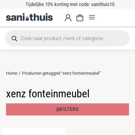
Tijdelijke 10% korting met code: sanithuis10
Home
Producten getagged “xenz fonteinmeubel”
Je bent hier:
xenz fonteinmeubel
FILTERS