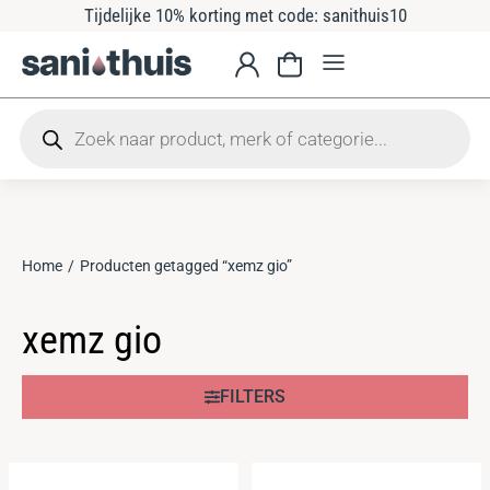
Tijdelijke 10% korting met code: sanithuis10
Home
Producten getagged “xemz gio”
Je bent hier:
xemz gio
FILTERS