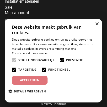
Installatiematerialen
Sale
Mijn account
Registreren
×
Deze website maakt gebruik van
Mijn bestellingen
Informatie
cookies.
Over ons
Deze website gebruikt cookies om uw gebruikerservaring
te verbeteren. Door onze website te gebruiken, stemt u in
Algemene voorwaarden
met alle cookies in overeenstemming met ons
Disclaimer
Cookiebeleid.
Lees verder
Privacy Policy
STRIKT NOODZAKELIJK
PRESTATIE
Betaalmethoden
Retourneren
TARGETING
FUNCTIONEEL
Klantenservice
ACCEPTEREN
Offerte aanvragen
Garantiebepalingen
DETAILS WEERGEVEN
Contact
© 2025 Sanithuis