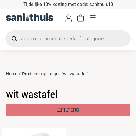
Tijdelijke 10% korting met code: sanithuis10
Home
Producten getagged “wit wastafel”
Je bent hier:
wit wastafel
FILTERS