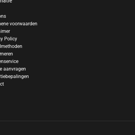
matie
ons
ene voorwaarden
aimer
cy Policy
lmethoden
rneren
enservice
te aanvragen
tiebepalingen
ct