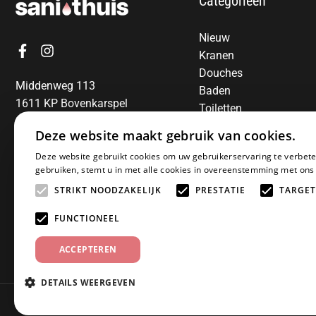
Categorieën
Nieuw
Kranen
Douches
Middenweg 113
Baden
1611 KP Bovenkarspel
Toiletten
06-13850797
Radiatoren
Deze website maakt gebruik van cookies.
Spiegels
E-mail:
info@sanithuis.nl
Deze website gebruikt cookies om uw gebruikerservaring te verbete
Wastafels
gebruiken, stemt u in met alle cookies in overeenstemming met ons
Badkamermeubelen
STRIKT NOODZAKELIJK
PRESTATIE
TARGET
Accessoires
Installatiematerialen
FUNCTIONEEL
Sale
ACCEPTEREN
DETAILS WEERGEVEN
© 2025 Sanithuis