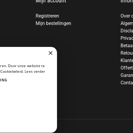
Mijn account
Infor
Registreren
Over 
Mijn bestellingen
Algem
Discl
Priva
Betaa
×
Retou
Klant
ren. Door onze website te
Offer
 Cookiebeleid.
Lees verder
Garan
ING
Conta