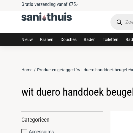
Gratis verzending vanaf €75,-
Nieuw
Kranen
Douches
Baden
Toiletten
Rad
Home
Producten getagged “wit duero handdoek beugel c
Je bent hier:
wit duero handdoek beuge
Categorieen
Accessoires