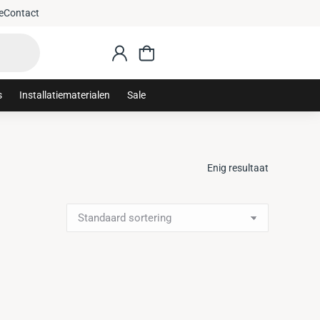
: sanithuis10
Gratis 
e
Contact
s
Installatiematerialen
Sale
Enig resultaat