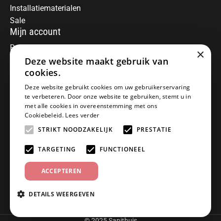
Installatiematerialen
Sale
Mijn account
Registreren
×
Deze website maakt gebruik van
Mijn bestellingen
Informatie
cookies.
Over ons
Deze website gebruikt cookies om uw gebruikerservaring
te verbeteren. Door onze website te gebruiken, stemt u in
Algemene voorwaarden
met alle cookies in overeenstemming met ons
Disclaimer
Cookiebeleid.
Lees verder
Privacy Policy
STRIKT NOODZAKELIJK
PRESTATIE
Betaalmethoden
Retourneren
TARGETING
FUNCTIONEEL
Klantenservice
ACCEPTEREN
Offerte aanvragen
Garantiebepalingen
DETAILS WEERGEVEN
Contact
© 2025 Sanithuis