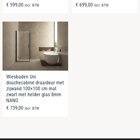
€
599,00
€
699,00
incl. BTW
incl. BTW
Wiesbaden Uni
douchecabine draaideur met
zijwand 100×100 cm mat
zwart met helder glas 8mm
NANO
€
739,00
incl. BTW