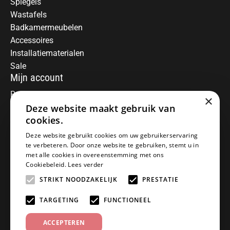
Spiegels
Wastafels
Badkamermeubelen
Accessoires
Installatiematerialen
Sale
Mijn account
Registreren
×
Deze website maakt gebruik van
Mijn bestellingen
Informatie
cookies.
Over ons
Deze website gebruikt cookies om uw gebruikerservaring
te verbeteren. Door onze website te gebruiken, stemt u in
Algemene voorwaarden
met alle cookies in overeenstemming met ons
Disclaimer
Cookiebeleid.
Lees verder
Privacy Policy
STRIKT NOODZAKELIJK
PRESTATIE
Betaalmethoden
Retourneren
TARGETING
FUNCTIONEEL
Klantenservice
ACCEPTEREN
Offerte aanvragen