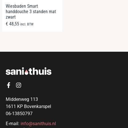
Wiesbaden Smart
handdouche 3 standen mat
zwart
€
48,55
incl. BTW
Middenweg 113
1611 KP Bovenkarspel
06-13850797
E-mail:
info@sanithuis.nl