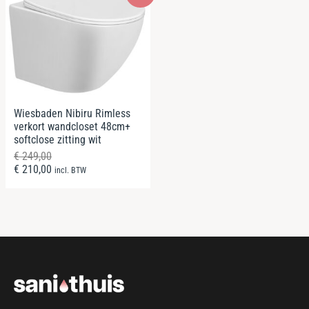
Wiesbaden Nibiru Rimless
verkort wandcloset 48cm+
softclose zitting wit
€
249,00
€
210,00
incl. BTW