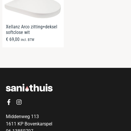
Xellanz Arco zitting+deksel
softclose wit
€
69,00
incl. BTW
Middenweg 113
1611 KP Bovenkarspel