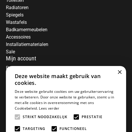
Toiletten
Radiatoren
Spiegels
Wastafels
Badkamermeubelen
Accessoires
Installatiematerialen
Sale
Mijn account
Registreren
×
Deze website maakt gebruik van
Mijn bestellingen
Informatie
cookies.
Over ons
Deze website gebruikt cookies om uw gebruikerservaring
te verbeteren. Door onze website te gebruiken, stemt u in
Algemene voorwaarden
met alle cookies in overeenstemming met ons
Disclaimer
Cookiebeleid.
Lees verder
Privacy Policy
STRIKT NOODZAKELIJK
PRESTATIE
Betaalmethoden
Retourneren
TARGETING
FUNCTIONEEL