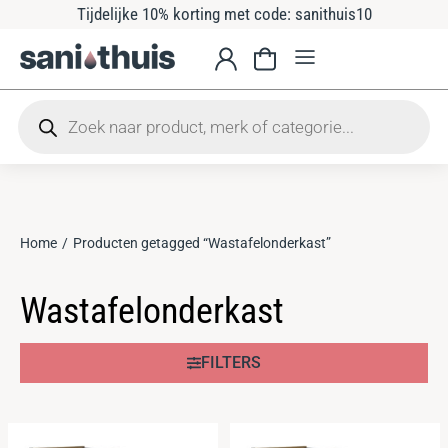
Tijdelijke 10% korting met code: sanithuis10
Home
Producten getagged “Wastafelonderkast”
Je bent hier:
Wastafelonderkast
FILTERS