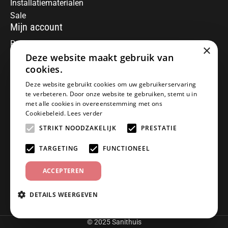
Installatiematerialen
Sale
Mijn account
Registreren
×
Deze website maakt gebruik van
Mijn bestellingen
Informatie
cookies.
Over ons
Deze website gebruikt cookies om uw gebruikerservaring
te verbeteren. Door onze website te gebruiken, stemt u in
Algemene voorwaarden
met alle cookies in overeenstemming met ons
Disclaimer
Cookiebeleid.
Lees verder
Privacy Policy
STRIKT NOODZAKELIJK
PRESTATIE
Betaalmethoden
Retourneren
TARGETING
FUNCTIONEEL
Klantenservice
ACCEPTEREN
Offerte aanvragen
Garantiebepalingen
DETAILS WEERGEVEN
Contact
© 2025 Sanithuis