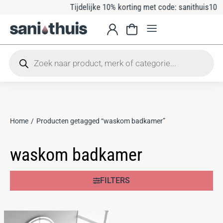
Tijdelijke 10% korting met code: sanithuis10
Home
Producten getagged “waskom badkamer”
Je bent hier:
waskom badkamer
FILTERS