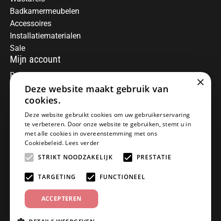
Badkamermeubelen
Accessoires
Installatiematerialen
Sale
Mijn account
Registreren
×
Mijn bestellingen
Deze website maakt gebruik van
Informatie
cookies.
Over ons
Deze website gebruikt cookies om uw gebruikerservaring
te verbeteren. Door onze website te gebruiken, stemt u in
Algemene voorwaarden
met alle cookies in overeenstemming met ons
Disclaimer
Cookiebeleid.
Lees verder
Privacy Policy
STRIKT NOODZAKELIJK
PRESTATIE
Betaalmethoden
Retourneren
TARGETING
FUNCTIONEEL
Klantenservice
ACCEPTEREN
Offerte aanvragen
Garantiebepalingen