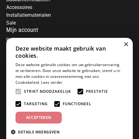
Accessoires
Installatiematerialen
Sale
Mijn account
Registreren
×
Mijn bestellingen
Deze website maakt gebruik van
Informatie
cookies.
Over ons
Deze website gebruikt cookies om uw gebruikerservaring
te verbeteren. Door onze website te gebruiken, stemt u in
Algemene voorwaarden
met alle cookies in overeenstemming met ons
Disclaimer
Cookiebeleid.
Lees verder
Privacy Policy
STRIKT NOODZAKELIJK
PRESTATIE
Betaalmethoden
Retourneren
TARGETING
FUNCTIONEEL
Klantenservice
ACCEPTEREN
Offerte aanvragen
Garantiebepalingen
DETAILS WEERGEVEN
Contact