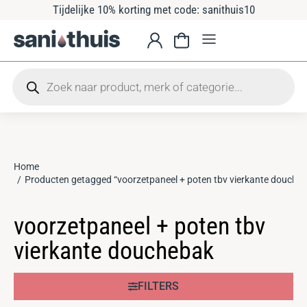
Tijdelijke 10% korting met code: sanithuis10
Home
Je bent hier:
Producten getagged “voorzetpaneel + poten tbv vierkante douche
voorzetpaneel + poten tbv
vierkante douchebak
FILTERS