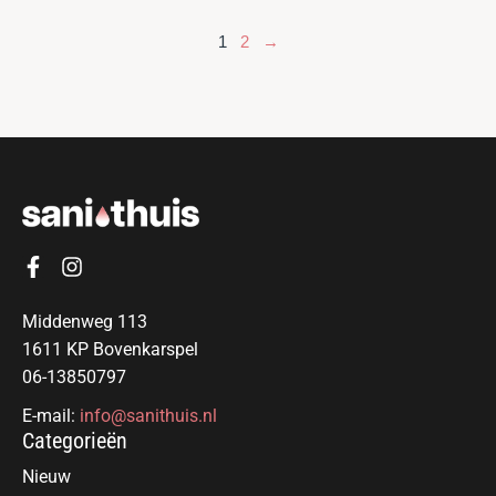
1
2
→
Middenweg 113
1611 KP Bovenkarspel
06-13850797
E-mail:
info@sanithuis.nl
Categorieën
Nieuw