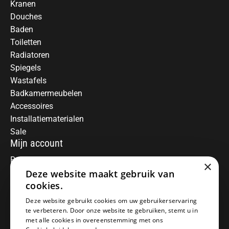
Kranen
Douches
Baden
Toiletten
Radiatoren
Spiegels
Wastafels
Badkamermeubelen
Accessoires
Installatiematerialen
Sale
Mijn account
Registreren
×
Mijn bestellingen
Deze website maakt gebruik van
Informatie
cookies.
Over ons
Deze website gebruikt cookies om uw gebruikerservaring
te verbeteren. Door onze website te gebruiken, stemt u in
Algemene voorwaarden
met alle cookies in overeenstemming met ons
Disclaimer