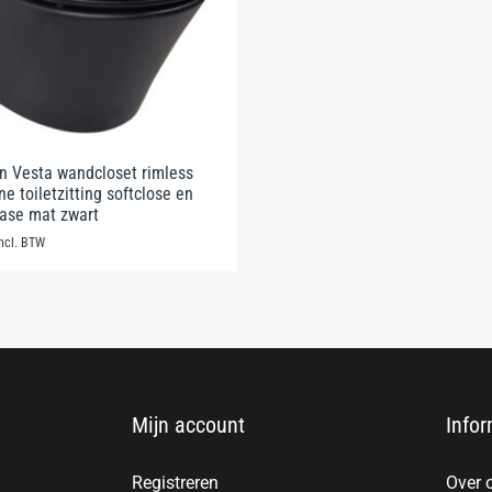
 Vesta wandcloset rimless
ne toiletzitting softclose en
ease mat zwart
incl. BTW
Mijn account
Infor
Registreren
Over 