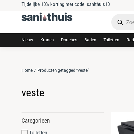
Tijdelijke 10% korting met code: sanithuis10
Nieuw
Kranen
Douches
Baden
Toiletten
Rad
Home
Producten getagged “veste”
Je bent hier:
veste
Categorieen
Toiletten