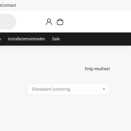
e
Contact
s
Installatiematerialen
Sale
Enig resultaat