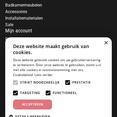
Badkamermeubelen
Accessoires
Installatiematerialen
Sale
Mijn account
Registreren
×
Mijn bestellingen
Deze website maakt gebruik van
Informatie
cookies.
Over ons
Deze website gebruikt cookies om uw gebruikerservaring
te verbeteren. Door onze website te gebruiken, stemt u in
Algemene voorwaarden
met alle cookies in overeenstemming met ons
Disclaimer
Cookiebeleid.
Lees verder
Privacy Policy
STRIKT NOODZAKELIJK
PRESTATIE
Betaalmethoden
Retourneren
TARGETING
FUNCTIONEEL
Klantenservice
ACCEPTEREN
Offerte aanvragen
Garantiebepalingen
DETAILS WEERGEVEN