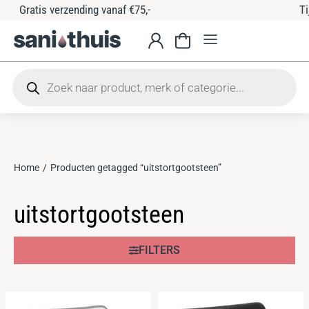
Tijdelijke 10% korting met code: san
Home
Producten getagged “uitstortgootsteen”
Je bent hier:
uitstortgootsteen
FILTERS