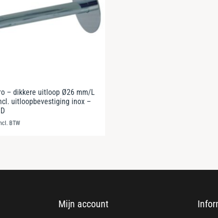
o – dikkere uitloop Ø26 mm/L
cl. uitloopbevestiging inox –
ND
incl. BTW
Mijn account
Infor