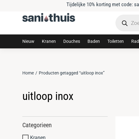
Tijdelijke 10% korting met code: sanithuis10
Nieuw
Kranen
Douches
Baden
Toiletten
Rad
Home
Producten getagged “uitloop inox”
Je bent hier:
uitloop inox
Categorieen
Kranen