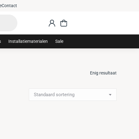
e
Contact
s
Installatiematerialen
Sale
Enig resultaat