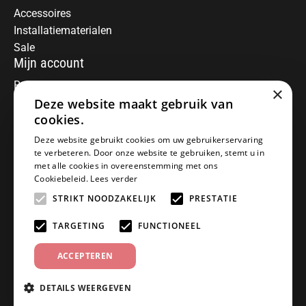
Accessoires
Installatiematerialen
Sale
Mijn account
Registreren
×
Mijn bestellingen
Deze website maakt gebruik van
Informatie
cookies.
Over ons
Deze website gebruikt cookies om uw gebruikerservaring
te verbeteren. Door onze website te gebruiken, stemt u in
Algemene voorwaarden
met alle cookies in overeenstemming met ons
Disclaimer
Cookiebeleid.
Lees verder
Privacy Policy
STRIKT NOODZAKELIJK
PRESTATIE
Betaalmethoden
Retourneren
TARGETING
FUNCTIONEEL
Klantenservice
ACCEPTEREN
Offerte aanvragen
Garantiebepalingen
DETAILS WEERGEVEN
Contact