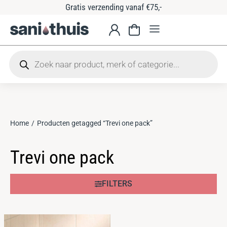
Gratis verzending vanaf €75,-
Home
Producten getagged “Trevi one pack”
Je bent hier:
Trevi one pack
FILTERS