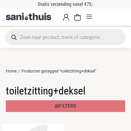
Gratis verzending vanaf €75,-
Home
Producten getagged “toiletzitting+deksel”
Je bent hier:
toiletzitting+deksel
FILTERS