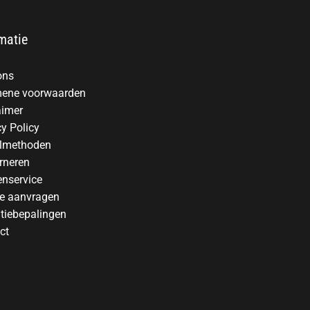
matie
ons
ene voorwaarden
aimer
cy Policy
lmethoden
rneren
enservice
te aanvragen
tiebepalingen
ct