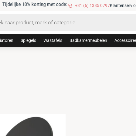
Gratis verzending vanaf €75
+31 (6) 1385 0797
Klantenservic
iatoren
Spiegels
Wastafels
Badkamermeubelen
Accessoire