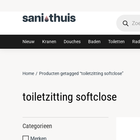
Tijdelijke 10% korting met code: sanithuis10
Nieuw
Kranen
Douches
Baden
Toiletten
Rad
Home
Producten getagged “toiletzitting softclose”
Je bent hier:
toiletzitting softclose
Categorieen
Merken