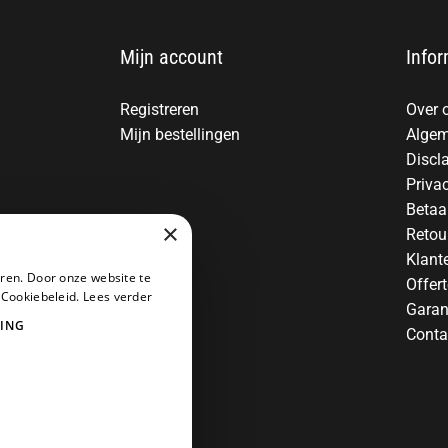
Mijn account
Infor
Registreren
Over 
Mijn bestellingen
Algem
Discl
Priva
Betaa
×
Retou
Klant
ren. Door onze website te
Offer
 Cookiebeleid.
Lees verder
Garan
ING
Conta