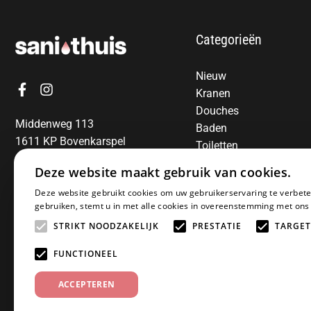
Categorieën
Nieuw
Kranen
Douches
Middenweg 113
Baden
1611 KP Bovenkarspel
Toiletten
06-13850797
Radiatoren
Deze website maakt gebruik van cookies.
Spiegels
E-mail:
info@sanithuis.nl
Deze website gebruikt cookies om uw gebruikerservaring te verbete
Wastafels
gebruiken, stemt u in met alle cookies in overeenstemming met ons
Badkamermeubelen
STRIKT NOODZAKELIJK
PRESTATIE
TARGET
Accessoires
Installatiematerialen
FUNCTIONEEL
Sale
ACCEPTEREN