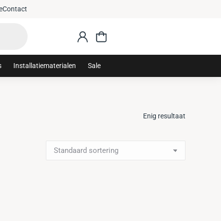
,-
e
Contact
s
Installatiematerialen
Sale
Enig resultaat