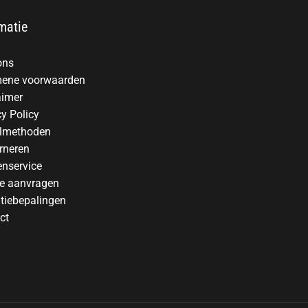
matie
ons
ene voorwaarden
aimer
cy Policy
lmethoden
rneren
enservice
te aanvragen
tiebepalingen
ct