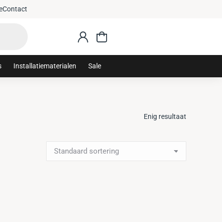
: sanithuis10
Gratis 
e
Contact
s
Installatiematerialen
Sale
Enig resultaat