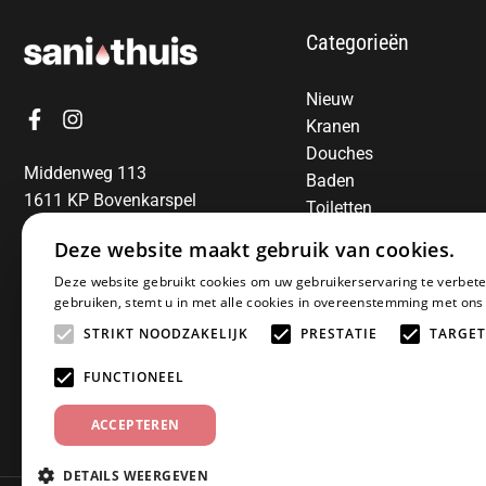
Categorieën
Nieuw
Kranen
Douches
Middenweg 113
Baden
1611 KP Bovenkarspel
Toiletten
06-13850797
Radiatoren
Deze website maakt gebruik van cookies.
Spiegels
E-mail:
info@sanithuis.nl
Deze website gebruikt cookies om uw gebruikerservaring te verbete
Wastafels
gebruiken, stemt u in met alle cookies in overeenstemming met ons
Badkamermeubelen
STRIKT NOODZAKELIJK
PRESTATIE
TARGET
Accessoires
Installatiematerialen
FUNCTIONEEL
Sale
ACCEPTEREN
DETAILS WEERGEVEN