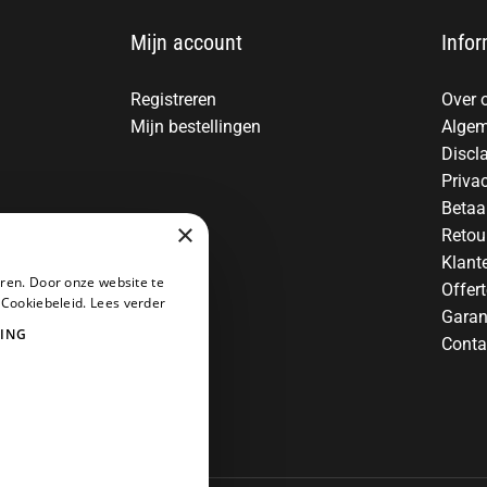
Mijn account
Infor
Registreren
Over 
Mijn bestellingen
Algem
Discl
Priva
Betaa
×
Retou
Klant
ren. Door onze website te
Offer
 Cookiebeleid.
Lees verder
Garan
ING
Conta