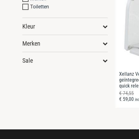
Toiletten
Kleur
Merken
Sale
Xellanz V
geïntegree
quick rel
€
74,55
€
59,00
in