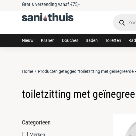
Gratis verzending vanaf €75,-
Nieuw
Kranen
Douches
Baden
Toiletten
Rad
Home
Producten getagged “toiletzitting met geïnegreerde k
Je bent hier:
toiletzitting met geïnegree
Categorieen
Merken