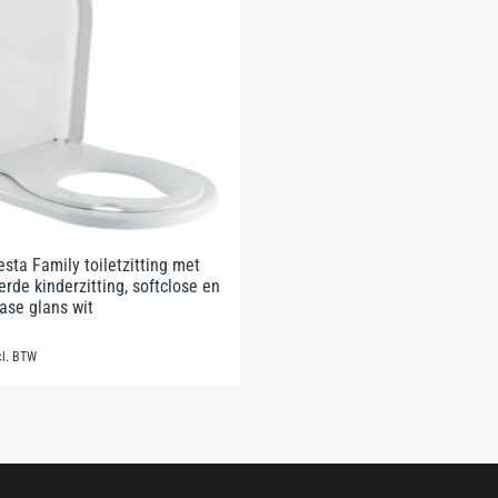
esta Family toiletzitting met
rde kinderzitting, softclose en
ease glans wit
cl. BTW