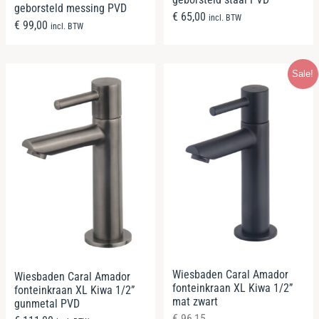
geborsteld messing PVD
€
65,00
incl. BTW
€
99,00
incl. BTW
Sale!
Wiesbaden Caral Amador
Wiesbaden Caral Amador
fonteinkraan XL Kiwa 1/2”
fonteinkraan XL Kiwa 1/2”
mat zwart
gunmetal PVD
€
96,15