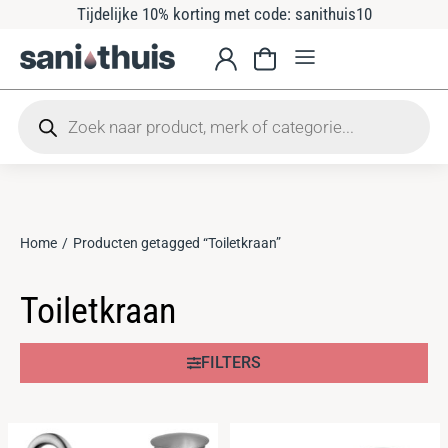
Tijdelijke 10% korting met code: sanithuis10
Home
Producten getagged “Toiletkraan”
Je bent hier:
Toiletkraan
FILTERS