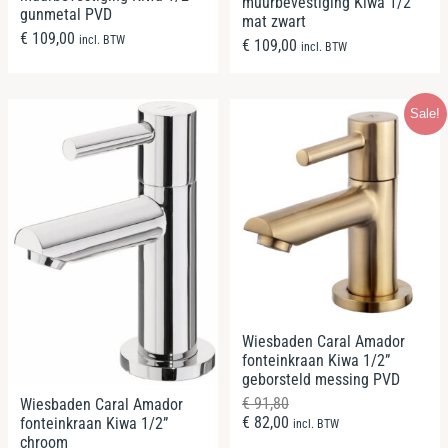
muurbevestiging Kiwa 1/2”
gunmetal PVD
mat zwart
€
109,00
incl. BTW
€
109,00
incl. BTW
Sale!
Wiesbaden Caral Amador
fonteinkraan Kiwa 1/2”
geborsteld messing PVD
€
91,80
Wiesbaden Caral Amador
€
82,00
fonteinkraan Kiwa 1/2”
incl. BTW
chroom