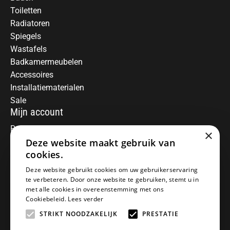
Toiletten
Radiatoren
Spiegels
Wastafels
Badkamermeubelen
Accessoires
Installatiematerialen
Sale
Mijn account
Registreren
×
Deze website maakt gebruik van
Mijn bestellingen
Informatie
cookies.
Over ons
Deze website gebruikt cookies om uw gebruikerservaring
te verbeteren. Door onze website te gebruiken, stemt u in
Algemene voorwaarden
met alle cookies in overeenstemming met ons
Disclaimer
Cookiebeleid.
Lees verder
Privacy Policy
STRIKT NOODZAKELIJK
PRESTATIE
Betaalmethoden