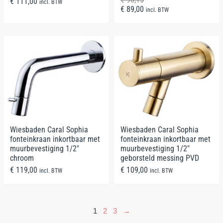
€
111,00
incl. BTW
€
89,00
incl. BTW
Wiesbaden Caral Sophia
Wiesbaden Caral Sophia
fonteinkraan inkortbaar met
fonteinkraan inkortbaar met
muurbevestiging 1/2″
muurbevestiging 1/2″
chroom
geborsteld messing PVD
€
119,00
€
109,00
incl. BTW
incl. BTW
1
2
3
→