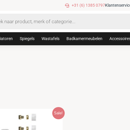
+31 (6) 1385 0797
Klantenservic
iatoren
Spiegels
Wastafels
Badkamermeubelen
Accessoire
Sale!