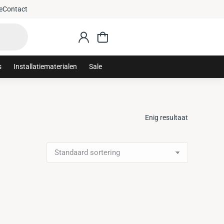
e
Contact
s
Installatiematerialen
Sale
Enig resultaat