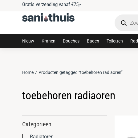
Gratis verzending vanaf €75,-
Nieuw
Kranen
Douches
Baden
Toiletten
Rad
Home
Producten getagged “toebehoren radiaoren”
Je bent hier:
toebehoren radiaoren
Categorieen
Radiatoren