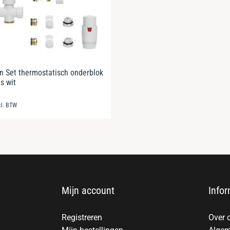
 Set thermostatisch onderblok
s wit
cl. BTW
Mijn account
Infor
Registreren
Over 