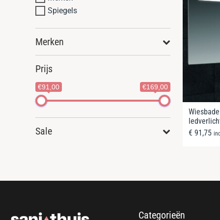
Spiegels
Merken
Prijs
€91,00
€169,00
Wiesbaden
ledverlic
Sale
€
91,75
in
Categorieën