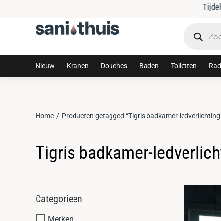
Tijdelijke 10% korting met code: sanithuis10
Nieuw
Kranen
Douches
Baden
Toiletten
Rad
Home
Producten getagged “Tigris badkamer-ledverlichting
Je bent hier:
Tigris badkamer-ledverlich
Categorieen
Merken