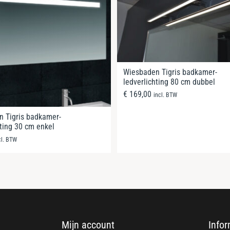
Wiesbaden Tigris badkamer-
ledverlichting 80 cm dubbel
€
169,00
incl. BTW
 Tigris badkamer-
hting 30 cm enkel
cl. BTW
Mijn account
Infor