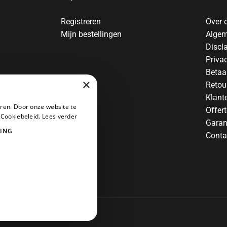
Registreren
Over 
Mijn bestellingen
Algem
Discl
Priva
Betaa
×
Retou
Klant
ren. Door onze website te
Offer
 Cookiebeleid.
Lees verder
Garan
ING
Conta