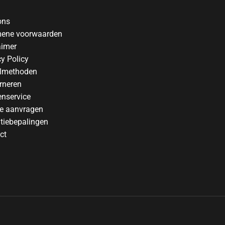
ons
ene voorwaarden
aimer
cy Policy
lmethoden
rneren
enservice
te aanvragen
tiebepalingen
ct