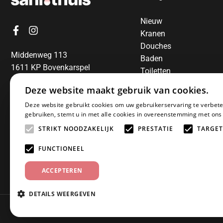
Nieuw
Kranen
Douches
Middenweg 113
Baden
1611 KP Bovenkarspel
Toiletten
06-13850797
Radiatoren
Deze website maakt gebruik van cookies.
Spiegels
E-mail:
info@sanithuis.nl
Deze website gebruikt cookies om uw gebruikerservaring te verbete
Wastafels
gebruiken, stemt u in met alle cookies in overeenstemming met ons
Badkamermeubelen
STRIKT NOODZAKELIJK
PRESTATIE
TARGET
Accessoires
Installatiematerialen
FUNCTIONEEL
Sale
ACCEPTEREN
DETAILS WEERGEVEN
© 2025 Sanithuis