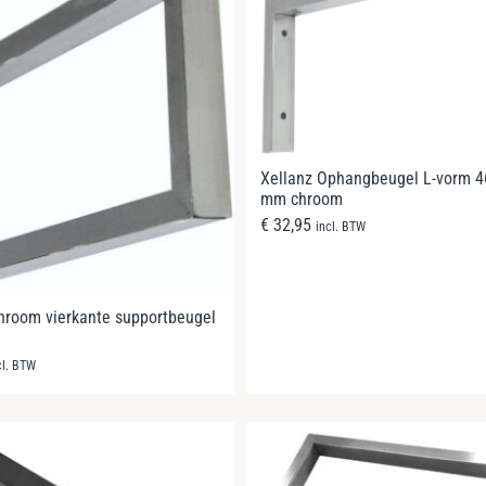
Xellanz Ophangbeugel L-vorm 4
mm chroom
€
32,95
incl. BTW
hroom vierkante supportbeugel
cl. BTW