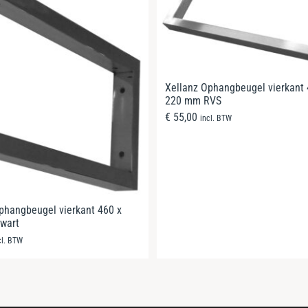
Xellanz Ophangbeugel vierkant 
220 mm RVS
€
55,00
incl. BTW
phangbeugel vierkant 460 x
wart
cl. BTW