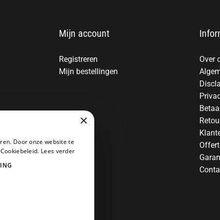
Mijn account
Infor
Registreren
Over 
Mijn bestellingen
Algem
Discl
Priva
Betaa
×
Retou
Klant
ren. Door onze website te
Offer
 Cookiebeleid.
Lees verder
Garan
ING
Conta