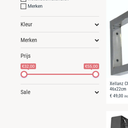
Merken
Kleur
Merken
Prijs
€32,00
€55,00
Xellanz C
46x22cm
Sale
€
49,00
in