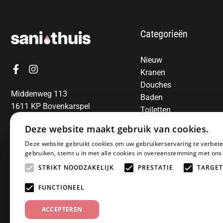
Categorieën
Nieuw
Kranen
Douches
Middenweg 113
Baden
1611 KP Bovenkarspel
Toiletten
06-13850797
Radiatoren
Deze website maakt gebruik van cookies.
Spiegels
E-mail:
info@sanithuis.nl
Deze website gebruikt cookies om uw gebruikerservaring te verbete
Wastafels
gebruiken, stemt u in met alle cookies in overeenstemming met ons
Badkamermeubelen
STRIKT NOODZAKELIJK
PRESTATIE
TARGET
Accessoires
Installatiematerialen
FUNCTIONEEL
Sale
ACCEPTEREN