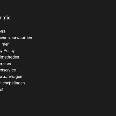
matie
ons
ene voorwaarden
aimer
cy Policy
lmethoden
rneren
enservice
te aanvragen
tiebepalingen
ct