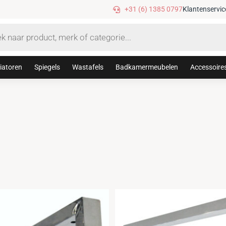
Gratis verzending vanaf €75,-
+31 (6) 1385 0797
Klantenservic
iatoren
Spiegels
Wastafels
Badkamermeubelen
Accessoire