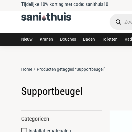
Tijdelijke 10% korting met code: sanithuis10
Nieuw
Kranen
Douches
Baden
Toiletten
Rad
Home
Producten getagged “Supportbeugel”
Je bent hier:
Supportbeugel
Categorieen
Installatiematerialen