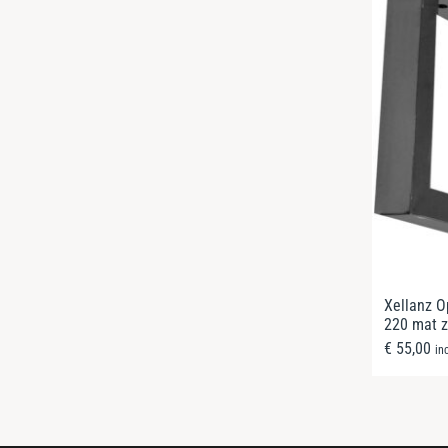
Xellanz O
220 mat z
€
55,00
in