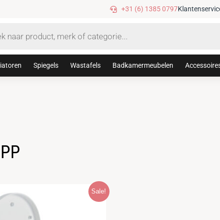
Gratis verzending vanaf €75,-
+31 (6) 1385 0797
Klantenservic
iatoren
Spiegels
Wastafels
Badkamermeubelen
Accessoire
 PP
Sale!