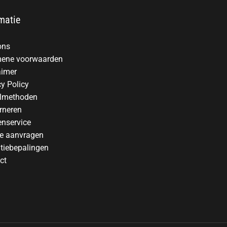
matie
ons
ene voorwaarden
aimer
cy Policy
lmethoden
rneren
enservice
te aanvragen
tiebepalingen
ct