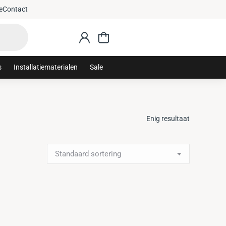
e
Contact
s
Installatiematerialen
Sale
Enig resultaat