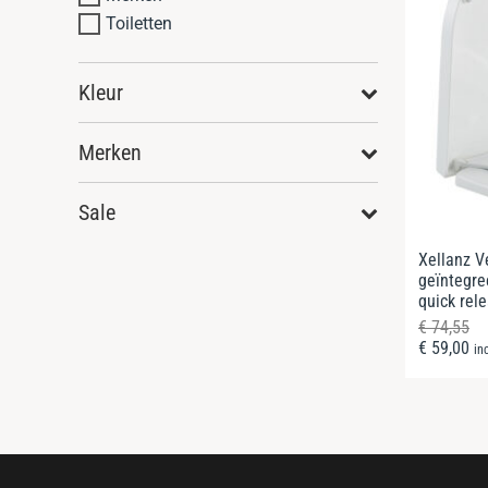
Toiletten
Kleur
Merken
Sale
Xellanz V
geïntegree
quick rel
€
74,55
€
59,00
in