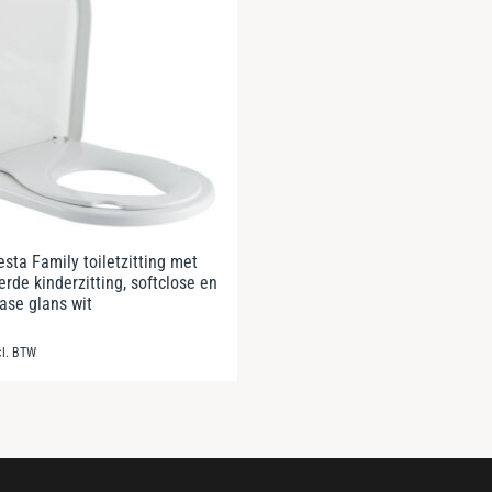
esta Family toiletzitting met
rde kinderzitting, softclose en
ease glans wit
cl. BTW