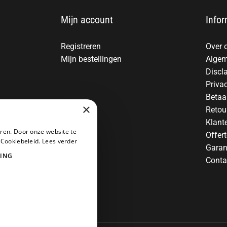
Mijn account
Infor
Registreren
Over 
Mijn bestellingen
Algem
Discl
Priva
Betaa
×
Retou
Klant
ren. Door onze website te
Offer
 Cookiebeleid.
Lees verder
Garan
ING
Conta