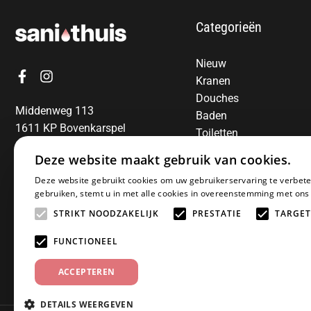
Categorieën
Nieuw
Kranen
Douches
Middenweg 113
Baden
1611 KP Bovenkarspel
Toiletten
06-13850797
Radiatoren
Deze website maakt gebruik van cookies.
Spiegels
E-mail:
info@sanithuis.nl
Deze website gebruikt cookies om uw gebruikerservaring te verbete
Wastafels
gebruiken, stemt u in met alle cookies in overeenstemming met ons
Badkamermeubelen
STRIKT NOODZAKELIJK
PRESTATIE
TARGET
Accessoires
Installatiematerialen
FUNCTIONEEL
Sale
ACCEPTEREN
DETAILS WEERGEVEN