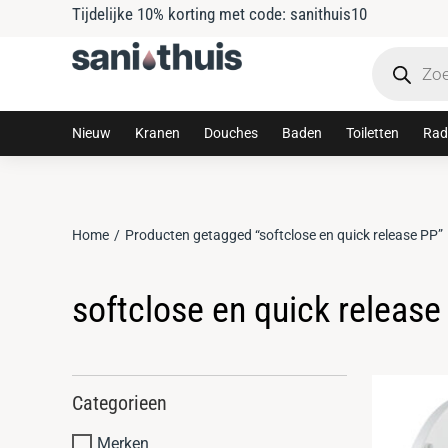
Tijdelijke 10% korting met code: sanithuis10
Nieuw
Kranen
Douches
Baden
Toiletten
Rad
Home
Producten getagged “softclose en quick release PP”
Je bent hier:
softclose en quick release
Categorieen
Merken