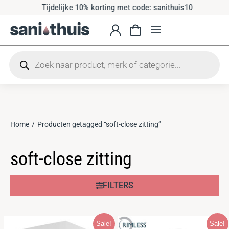
Tijdelijke 10% korting met code: sanithuis10
Home
Producten getagged “soft-close zitting”
Je bent hier:
soft-close zitting
FILTERS
Sale!
Sale!