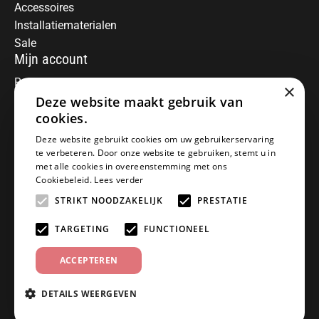
Accessoires
Installatiematerialen
Sale
Mijn account
Registreren
×
Mijn bestellingen
Deze website maakt gebruik van
Informatie
cookies.
Over ons
Deze website gebruikt cookies om uw gebruikerservaring
te verbeteren. Door onze website te gebruiken, stemt u in
Algemene voorwaarden
met alle cookies in overeenstemming met ons
Disclaimer
Cookiebeleid.
Lees verder
Privacy Policy
STRIKT NOODZAKELIJK
PRESTATIE
Betaalmethoden
Retourneren
TARGETING
FUNCTIONEEL
Klantenservice
ACCEPTEREN
Offerte aanvragen
Garantiebepalingen
DETAILS WEERGEVEN
Contact