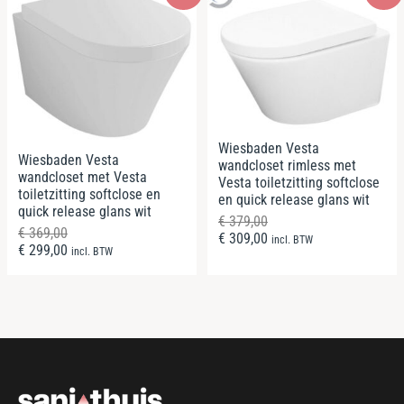
Wiesbaden Vesta
Wiesbaden Vesta
wandcloset rimless met
wandcloset met Vesta
Vesta toiletzitting softclose
toiletzitting softclose en
en quick release glans wit
quick release glans wit
€
379,00
€
369,00
€
309,00
incl. BTW
€
299,00
incl. BTW